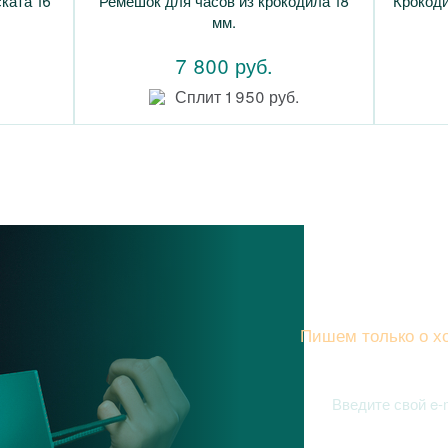
ката 16
Ремешок для часов из крокодила 18
Крокод
мм.
7 800 руб.
Сплит 1 950 руб.
Подписы
Пишем только о хо