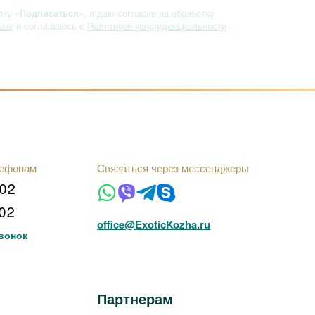
пку
«Подписаться»
, я даю
согласие на обработку
ных
и соглашаюсь с
Политикой конфиденциальности
лефонам
Связаться через мессенджеры
102
102
office@ExoticKozha.ru
вонок
Партнерам