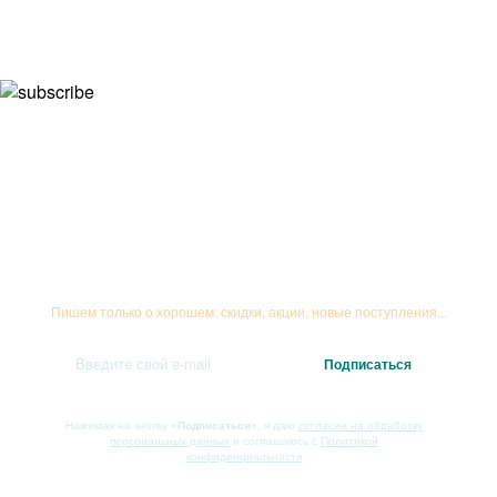
Подписывайтесь на рассылку
Пишем только о хорошем: скидки, акции, новые поступления...
Нажимая на кнопку
«Подписаться»
, я даю
согласие на обработку
персональных данных
и соглашаюсь с
Политикой
конфиденциальности