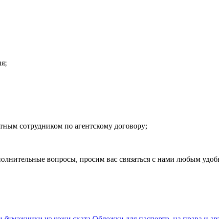
я;
тным сотрудником по агентскому договору;
полнительные вопросы, просим вас связаться с нами любым удоб
и бумажники из кожи ската
Обложки для паспорта, на права и а