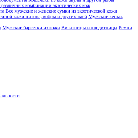
 различных комбинаций экзотических кож
та
Все мужские и женские сумки из экзотической кожи
еиной кожи питона, кобры и других змей
Мужские кепки,
а
Мужские барсетки из кожи
Визитницы и кредитницы
Ремни
альности