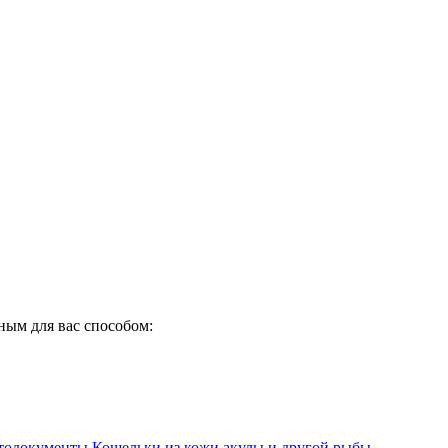
ным для вас способом:
втодокументы
Кошельки из кожи акулы и другой рыбы