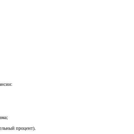
ансии:
ама;
ельный процент).