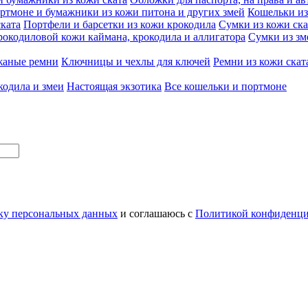
ртмоне и бумажники из кожи питона и других змей
Кошельки из
ската
Портфели и барсетки из кожи крокодила
Сумки из кожи ска
рокодиловой кожи каймана, крокодила и аллигатора
Сумки из зм
жаные ремни
Ключницы и чехлы для ключей
Ремни из кожи скат
кодила и змеи
Настоящая экзотика
Все кошельки и портмоне
тку персональных данных
и соглашаюсь с
Политикой конфиденци