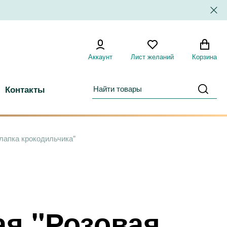
Аккаунт
Лист желаний
Корзина
Контакты
лапка крокодильчика"
я "Розовая