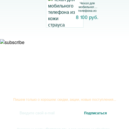
Чехол для
мобильного
телефона из
кожи страуса
8 100 руб.
Подписывайтесь на рассылку
Пишем только о хорошем: скидки, акции, новые поступления...
Нажимая на кнопку
«Подписаться»
, я даю
согласие на обработку