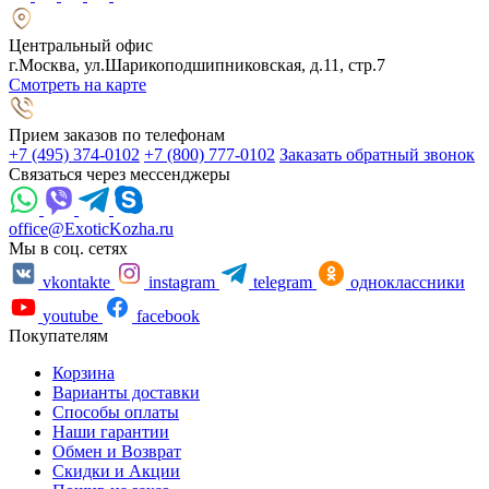
Центральный офис
г.Москва, ул.Шарикоподшипниковская, д.11, стр.7
Смотреть на карте
Прием заказов по телефонам
+7 (495) 374-0102
+7 (800) 777-0102
Заказать обратный звонок
Связаться через мессенджеры
office@ExoticKozha.ru
Мы в соц. сетях
vkontakte
instagram
telegram
одноклассники
youtube
facebook
Покупателям
Корзина
Варианты доставки
Способы оплаты
Наши гарантии
Обмен и Возврат
Скидки и Акции