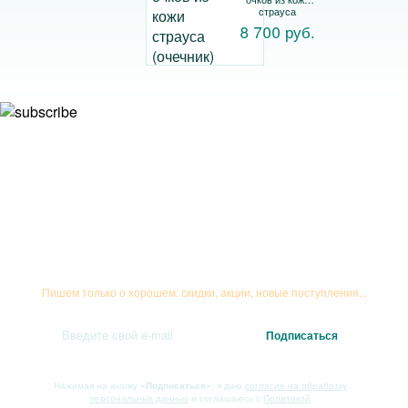
страуса
(очечник)
8 700 руб.
Подписывайтесь на рассылку
Пишем только о хорошем: скидки, акции, новые поступления...
Нажимая на кнопку
«Подписаться»
, я даю
согласие на обработку
персональных данных
и соглашаюсь с
Политикой