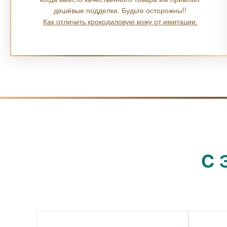
дешёвые подделки. Будьте осторожны!!
Как отличить крокодиловую кожу от имитации.
C 