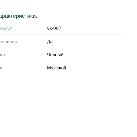
арактеристики:
тикул:
vk-007
наличии
Да
вет
Черный
ол
Мужской